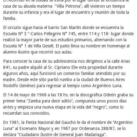
casa de su abuela materna “Villa Petrona”, allí vivieron un tiempo
durante su infancia y era el lugar de encuentro y reunión de toda la
familia.
El circuito sigue hacia el barrio San Martín donde se encuentra la
Escuela N° 3 “-Carlos Pellegrini N° 745, entre 114 y 118- lugar donde
realizó la mayor parte de sus estudios primarios, alternando con la
Escuela N° 1 de Villa Gesell. El patio lleva su nombre en homenaje al
alumno ilustre que recorrió sus aulas.
Para conocer la casa de su adolescencia nos dirigimos a la calle Arias
841, su padre alquiló al Sr. Cipriano Elie esta propiedad durante
algunos años, aquí funcionó un comercio familiar atendido por su
madre. Desde este sitio partió rumbo a la ciudad de Buenos Aires
Rodolfo Giménez para regresar al tiempo como Argentino Luna.
El 14 de mayo de 1968 a las 18 hs. en la discográfica Odeón graba su
primer tema “Zamba para decir adiós”, compuesta unos pocos días
antes y empieza una nueva etapa en la vida del “negro”, como lo
recuerdan sus conocidos.
En 1981, la Fiesta Nacional del Gaucho le da el nombre de “Argentino
Luna” al Escenario Mayor y en 1987 por Ordenanza 288/87, se lo
declara “Ciudadano Ilustre de General Juan Madariaga”.