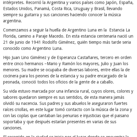
intérpretes. Recorrió la Argentina y varios países como Japón, España,
Estados Unidos, Panamá, Costa Rica, Uruguay y Brasil, llevando
siempre su guitarra y sus canciones haciendo conocer la música
argentina.
Comenzamos a seguir la huella de Argentino Luna en la Estancia La
Florida, camino a Paraje Macedo. En esta estancia centenaria nació un
21 de junio de 1941 Rodolfo Giménez, quién tiempo más tarde seria
conocido como Argentino Luna.
Hijo Juan Lino Giménez y de Esperanza Castañares, tercero en orden
entre cinco hermanos –Mario y Ramón los mayores, Julio y Juan los
menores. Su madre se ocupaba de diversas labores, entre ellas la de
cocinera para los peones de la estancia y su padre encargado de la
peonada, conoció todos los oficios de la gente de a caballo.
Su vida estuvo marcada por una infancia rural, cuyos olores, colores y
sabores quedaron siempre es sus sentidos, de esta manera jamás
olvidó su nacencia. Sus padres y sus abuelos le aseguraron fuertes
raíces criollas, en este lugar tomó contacto con la música de la zona y
con las coplas que cantaban las penurias e injusticias que el paisano
soportaba y que después estarían presentes en varias de sus
canciones.
El recorrido en la ciudad se inicia por el lugar donde se encuentra la