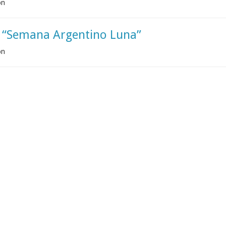
ón
la “Semana Argentino Luna”
ón