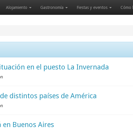
Alojamiento
Gastronomía
Fiestas y eventos
Cómo l
ituación en el puesto La Invernada
ón
de distintos países de América
ón
á en Buenos Aires